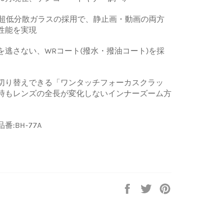
の超低分散ガラスの採用で、静止画・動画の両方
性能を実現
逃さない、WRコート(撥水・撥油コート)を採
切り替えできる「ワンタッチフォーカスクラッ
時もレンズの全長が変化しないインナーズーム方
:BH-77A
Share
Tweet
Pin
on
on
on
Facebook
Twitter
Pinterest