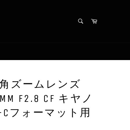
SEARCH
Cart
Search
 超広角ズームレンズ
16MM F2.8 CF キヤノ
PS-Cフォーマット用