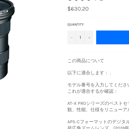
Regular
$630.20
price
QUANTITY
−
+
この商品について
以下に適合します： .
モデル番号を入力してくださ
これが適合するか確認：
AT-X PROシリーズのベ
観、性能、仕様をリニューアル
APS-Cフォーマットのデジタ
超広角ズームレンズ。(2019