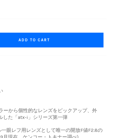
ADD TO CART
い
ストセラーから個性的なレンズをピックアップ、外
した「atx-i」シリーズ第一弾
ル一眼レフ用レンズとして唯一の開放F値F2.8の
年9月現在、ケンコー・トキナー調べ)