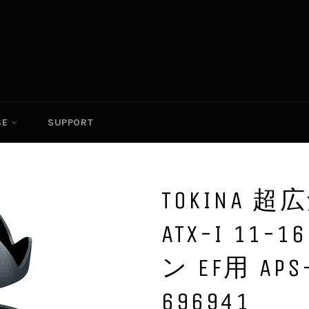
SE
SUPPORT
TOKINA
ATX-I 11-
ン EF用 A
696941