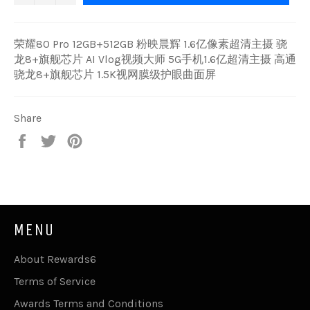
荣耀80 Pro 12GB+512GB 粉映晨辉 1.6亿像素超清主摄 骁
龙8+旗舰芯片 AI Vlog视频大师 5G手机1.6亿超清主摄 高通
骁龙8+旗舰芯片 1.5K视网膜级护眼曲面屏
Share
Share
Tweet
Pin
on
on
on
Facebook
Twitter
Pinterest
MENU
About Rewards6
Terms of Service
Awards Terms and Conditions