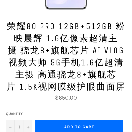
荣耀80 PRO 12GB+512GB 粉
映晨辉 1.6亿像素超清主
摄 骁龙8+旗舰芯片 AI VLOG
视频大师 5G手机1.6亿超清
主摄 高通骁龙8+旗舰芯
片 1.5K视网膜级护眼曲面屏
Regular
$650.00
price
QUANTITY
−
+
ADD TO CART