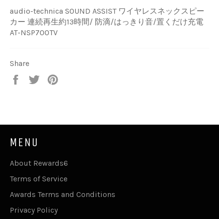
audio-technica SOUND ASSIST ワイヤレスネックスピー
カー 連続再生約13時間/ 防滴/はっきり音/置くだけ充電
AT-NSP700TV
Share
Share
Tweet
Pin
on
on
on
Facebook
Twitter
Pinterest
MENU
About Rewards6
Terms of Service
Awards Terms and Conditions
Privacy Policy