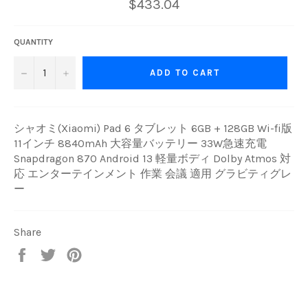
Regular
$433.04
price
QUANTITY
−
+
ADD TO CART
シャオミ(Xiaomi) Pad 6 タブレット 6GB + 128GB Wi-fi版
11インチ 8840mAh 大容量バッテリー 33W急速充電
Snapdragon 870 Android 13 軽量ボディ Dolby Atmos 対
応 エンターテインメント 作業 会議 適用 グラビティグレ
ー
Share
Share
Tweet
Pin
on
on
on
Facebook
Twitter
Pinterest