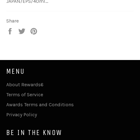
JAPAN/EPS/40ml…
Share
Share
Tweet
Pin
on
on
on
Facebook
Twitter
Pinterest
MENU
About Rewards6
Terms of Service
Awards Terms and Conditions
Privacy Policy
BE IN THE KNOW