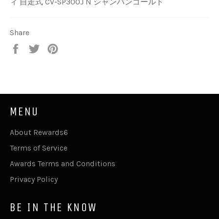
ィ 自走式 CV-SP300J N シャンパンゴールド
Share
Share
Tweet
Pin
on
on
on
Facebook
Twitter
Pinterest
MENU
About Rewards6
Terms of Service
Awards Terms and Conditions
Privacy Policy
BE IN THE KNOW