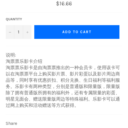
Regular
$16.66
price
QUANTITY
−
+
ADD TO CART
说明:
淘票票乐影卡介绍
淘票票乐影卡是由淘票票推出的一种会员卡，使用该卡可
以在淘票票平台上购买影片票、影片彩蛋以及影片周边商
品等，同时享有优惠折扣、积分兑换、生日福利等福利服
务。乐影卡有两种类型，分别是普通版和限量版，限量版
除了拥有普通版所拥有的福利外，还有专属限量的彩蛋、
明星见面会、赠送限量版周边等特殊福利。乐影卡可以通
过网上购买和活动赠送等方式获得。
Share