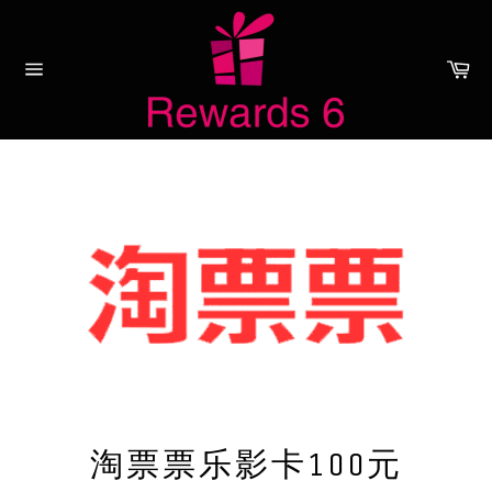
Skip
to
content
Ca
Site
navigation
淘票票乐影卡100元