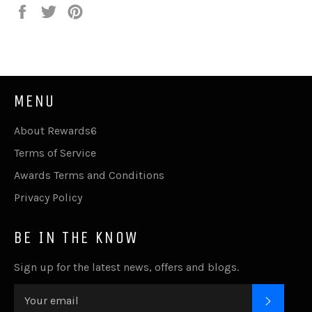
Share
Tweet
Pin
on
on
on
Facebook
Twitter
Pinterest
MENU
About Rewards6
Terms of Service
Awards Terms and Conditions
Privacy Policy
BE IN THE KNOW
Sign up for the latest news, offers and blogs.
SUBSC