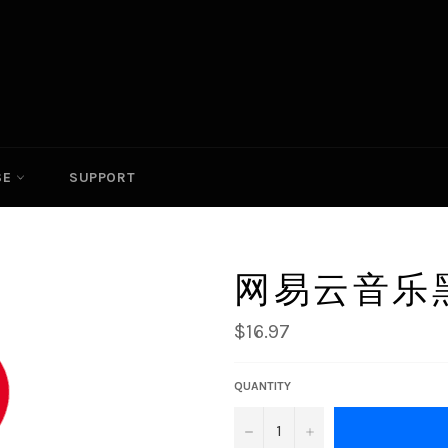
SE
SUPPORT
网易云音乐
Regular
$16.97
price
QUANTITY
−
+