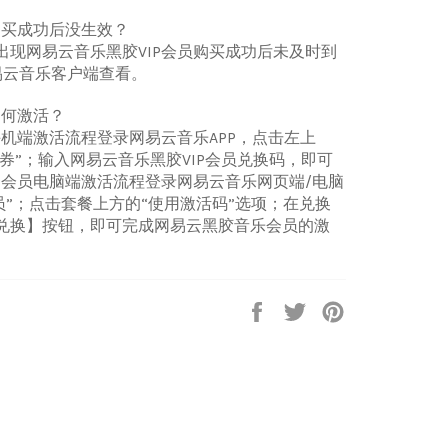
购买成功后没生效？
出现网易云音乐黑胶VIP会员购买成功后未及时到
易云音乐客户端查看。
如何激活？
手机端激活流程登录网易云音乐APP，点击左上
惠券”；输入网易云音乐黑胶VIP会员兑换码，即可
P会员电脑端激活流程登录网易云音乐网页端/电脑
会员”；点击套餐上方的“使用激活码”选项；在兑换
兑换】按钮，即可完成网易云黑胶音乐会员的激
Share
Tweet
Pin
on
on
on
Facebook
Twitter
Pinterest